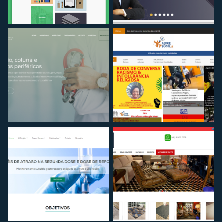
PROJETO
PROJETO
08
Captura de tela 2022-
11-28 23.58.53
PROJETO
PROJETO
Captura de tela 2022-
Captura de tela 2022-
11-28 23.59.35
11-29 00.01.15