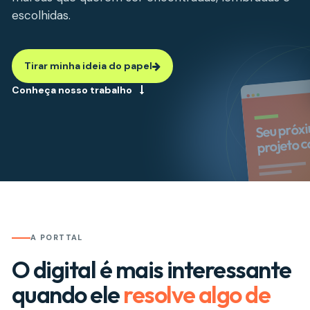
escolhidas.
Tirar minha ideia do papel
Conheça nosso trabalho
Seu próx
projeto 
A PORTTAL
O digital é mais interessante
quando ele
resolve algo de