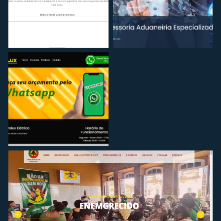
PROJETO
PROJETO
crivo
primesa
PROJETO
revolux